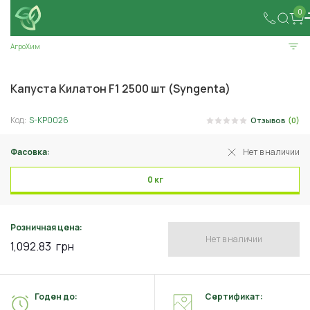
0
АгроХим
Капуста Килатон F1 2500 шт (Syngenta)
Код:
S-KP0026
Отзывов
(0)
Фасовка:
Нет в наличии
0 кг
Розничная цена:
Нет в наличии
1,092.83
грн
Годен до:
Сертификат: