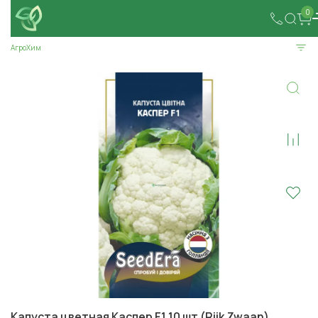
0
АгроХим
Капуста цветная Каспер F1 10 шт (Rijk Zwaan)