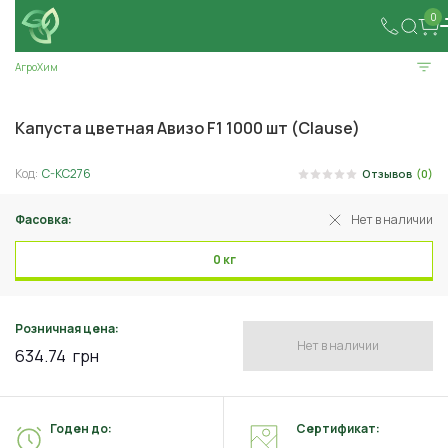
0
АгроХим
Капуста цветная Авизо F1 1000 шт (Clause)
Код:
C-KC276
Отзывов
(0)
Фасовка:
Нет в наличии
0 кг
Розничная цена:
Нет в наличии
634.74
грн
Годен до:
Сертификат: