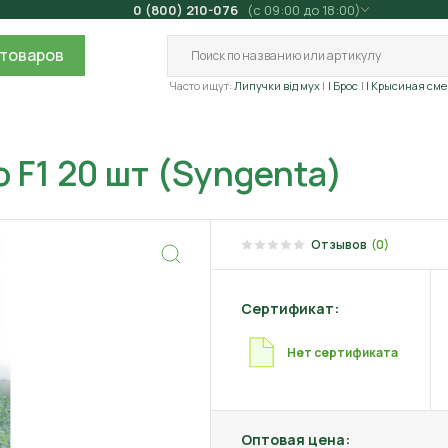
0 (800) 210-076
(с 09:00 до 18:00)
товаров
Часто ищут:
Липучки від мух
| Брос
| Крысиная сме
 F1 20 шт (Syngenta)
Отзывов
(0)
Сертификат:
Нет сертификата
Оптовая цена: