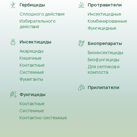
Гербициды
Протравители
Сплошного действия
Инсектицидные
Избирательного
Комбинированные
действия
Фунгицидные
Инсектициды
Биопрепараты
Акарициды
Биоинсектициды
Кишечные
Биофунгициды
Контактные
Для септиков и
Системные
компоста
Фумиганты
Прилипатели
Фунгициды
Контактные
Системные
Контактно-системные