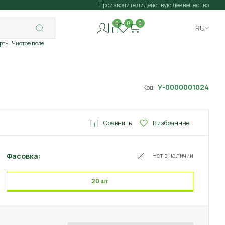
Производители
Действующее вещество
0
0
0
RU
рть
| Чистое поле
У-0000001024
Код:
Сравнить
В избранные
Фасовка:
Нет в наличии
20 шт