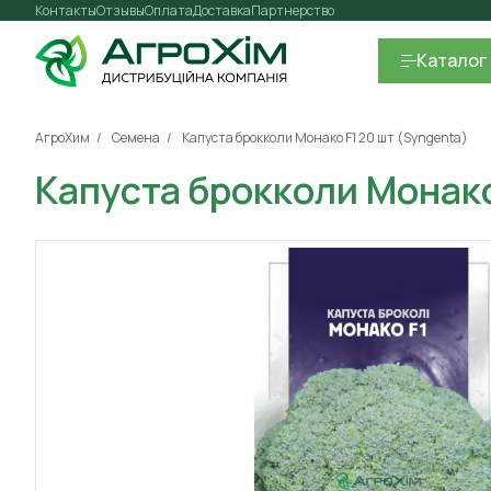
Контакты
Отзывы
Оплата
Доставка
Партнерство
Каталог
АгроХим
Семена
Капуста брокколи Монако F1 20 шт (Syngenta)
Капуста брокколи Монако