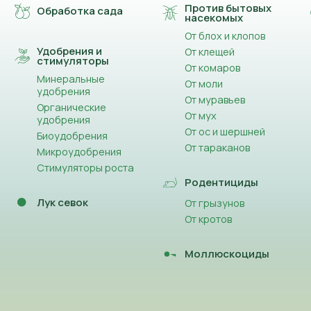
Против бытовых
Обработка сада
насекомых
От блох и клопов
Удобрения и
От клещей
стимуляторы
От комаров
Минеральные
От моли
удобрения
От муравьев
Органические
От мух
удобрения
От ос и шершней
Биоудобрения
От тараканов
Микроудобрения
Стимуляторы роста
Родентициды
Лук севок
От грызунов
От кротов
Моллюскоциды