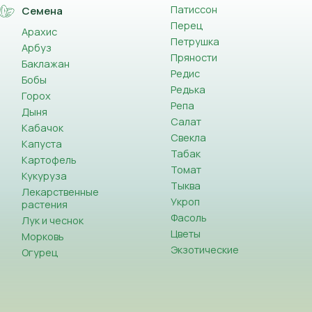
Патиссон
Семена
Перец
Арахис
Петрушка
Арбуз
Пряности
Баклажан
Редис
Бобы
Редька
Горох
Репа
Дыня
Салат
Кабачок
Свекла
Капуста
Табак
Картофель
Томат
Кукуруза
Тыква
Лекарственные
Укроп
растения
Фасоль
Лук и чеснок
Цветы
Морковь
Экзотические
Огурец