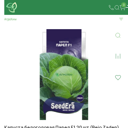
0
АгроХим
Капуста белоголовая Парел F1 20 шт (Bejo Zaden)