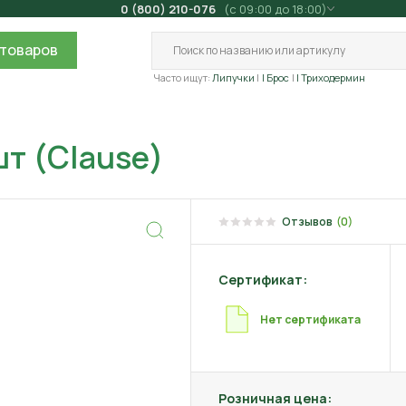
0 (800) 210-076
(с 09:00 до 18:00)
товаров
Часто ищут:
Липучки
| Брос
| Триходермин
шт (Clause)
Отзывов
(0)
Сертификат:
Нет сертификата
Розничная цена: