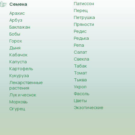
Патиссон
Семена
Перец
Арахис
Петрушка
Арбуз
Пряности
Баклажан
Редис
Бобы
Редька
Горох
Репа
Дыня
Салат
Кабачок
Свекла
Капуста
Табак
Картофель
Томат
Кукуруза
Тыква
Лекарственные
Укроп
растения
Фасоль
Лук и чеснок
Цветы
Морковь
Экзотические
Огурец