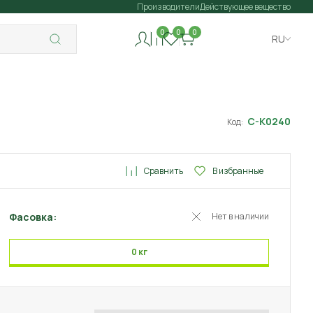
Производители
Действующее вещество
0
0
0
RU
C-K0240
Код:
Сравнить
В избранные
Фасовка:
Нет в наличии
0 кг