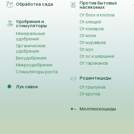
Против бытовых
Обработка сада
насекомых
От блох и клопов
Удобрения и
От клещей
стимуляторы
От комаров
Минеральные
От моли
удобрения
От муравьев
Органические
От мух
удобрения
От ос и шершней
Биоудобрения
От тараканов
Микроудобрения
Стимуляторы роста
Родентициды
Лук севок
От грызунов
От кротов
Моллюскоциды