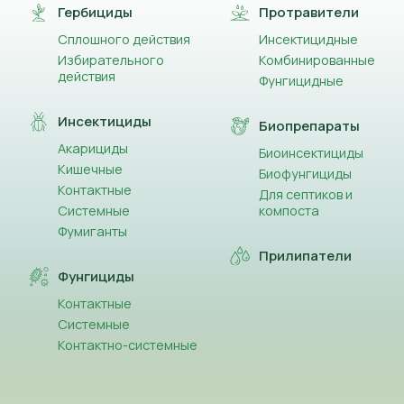
Гербициды
Протравители
Сплошного действия
Инсектицидные
Избирательного
Комбинированные
действия
Фунгицидные
Инсектициды
Биопрепараты
Акарициды
Биоинсектициды
Кишечные
Биофунгициды
Контактные
Для септиков и
Системные
компоста
Фумиганты
Прилипатели
Фунгициды
Контактные
Системные
Контактно-системные