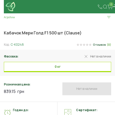
0
АгроХим
Кабачок Мери Голд F1 500 шт (Clause)
Код:
C-K0248
Отзывов
(0)
Фасовка:
Нет в наличии
0 кг
Розничная цена:
Нет в наличии
839.15
грн
Годен до:
Сертификат: