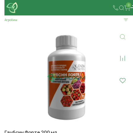
0
АгроХим
Гаубсин Форте 200 мл