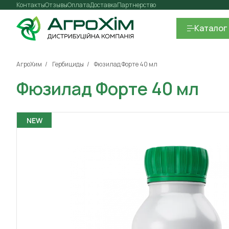
Контакты
Отзывы
Оплата
Доставка
Партнерство
Каталог
АгроХим
Гербициды
Фюзилад Форте 40 мл
Фюзилад Форте 40 мл
NEW