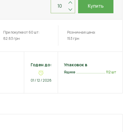
Купить
При покупке от 60 шт:
Розничная цена:
82.83
грн
153
грн
Годен до:
Упаковок в
Ящике
112 шт
01 / 12 / 2028