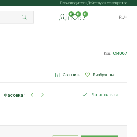
Производители
Действующее вещество
0
0
0
RU
СИ067
Код:
Сравнить
В избранные
Фасовка:
Есть в наличии
40 мл