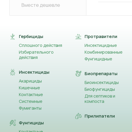
Вместе дешевле
Гербициды
Протравители
Сплошного действия
Инсектицидные
Избирательного
Комбинированные
действия
Фунгицидные
Инсектициды
Биопрепараты
Акарициды
Биоинсектициды
Кишечные
Биофунгициды
Контактные
Для септиков и
Системные
компоста
Фумиганты
Прилипатели
Фунгициды
Контактные