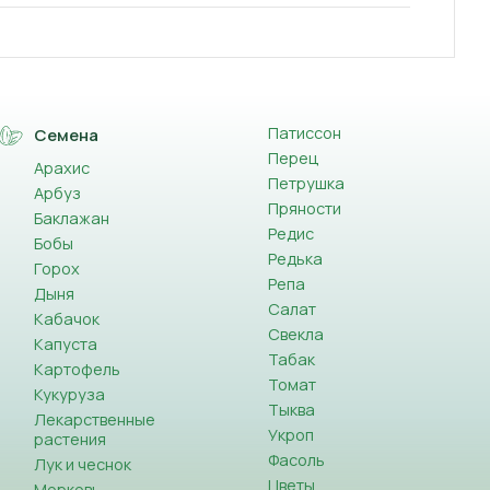
Патиссон
Семена
Перец
Арахис
Петрушка
Арбуз
Пряности
Баклажан
Редис
Бобы
Редька
Горох
Репа
Дыня
Салат
Кабачок
Свекла
Капуста
Табак
Картофель
Томат
Кукуруза
Тыква
Лекарственные
Укроп
растения
Фасоль
Лук и чеснок
Цветы
Морковь