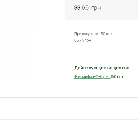
88.65
грн
При покупке от 30 шт:
85.74
грн
Действующее вещество
150 г/л
Флуазифоп–П–бутил