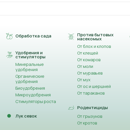
Против бытовых
Обработка сада
насекомых
От блох и клопов
Удобрения и
От клещей
стимуляторы
От комаров
Минеральные
От моли
удобрения
От муравьев
Органические
От мух
удобрения
От ос и шершней
Биоудобрения
От тараканов
Микроудобрения
Стимуляторы роста
Родентициды
Лук севок
От грызунов
От кротов