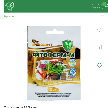
0
АгроХим
Фитоверм М 2 мл