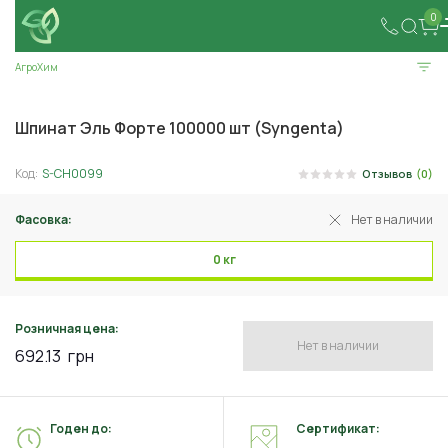
0
АгроХим
Шпинат Эль Форте 100000 шт (Syngenta)
Код:
S-CH0099
Отзывов
(0)
Фасовка:
Нет в наличии
0 кг
Розничная цена:
Нет в наличии
692.13
грн
Годен до:
Сертификат: