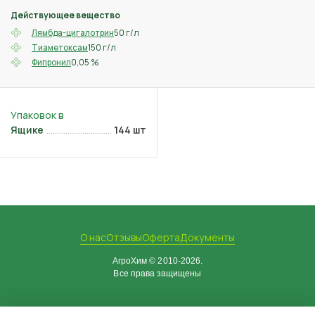
Действующее вещество
50 г/л
Лямбда-цигалотрин
150 г/л
Тиаметоксам
0,05 %
Фипронил
Ящике
144 шт
О нас
Отзывы
Оферта
Документы
АгроХим © 2010-2026.
Все права защищены