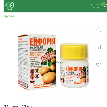
0
АгроХим
Эйфория 40 мл