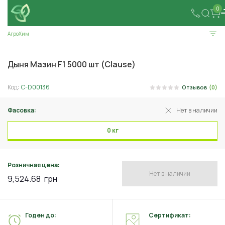
0
АгроХим
Дыня Мазин F1 5000 шт (Clause)
Код:
C-D00136
Отзывов
(0)
Фасовка:
Нет в наличии
0 кг
Розничная цена:
Нет в наличии
9,524.68
грн
Годен до:
Сертификат: