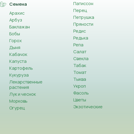
Патиссон
Семена
Перец
Арахис
Петрушка
Арбуз
Пряности
Баклажан
Редис
Бобы
Редька
Горох
Репа
Дыня
Салат
Кабачок
Свекла
Капуста
Табак
Картофель
Томат
Кукуруза
Тыква
Лекарственные
Укроп
растения
Фасоль
Лук и чеснок
Цветы
Морковь
Экзотические
Огурец