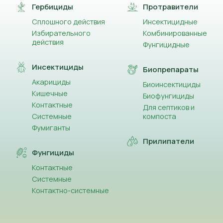
Гербициды
Протравители
Сплошного действия
Инсектицидные
Избирательного
Комбинированные
действия
Фунгицидные
Инсектициды
Биопрепараты
Акарициды
Биоинсектициды
Кишечные
Биофунгициды
Контактные
Для септиков и
Системные
компоста
Фумиганты
Прилипатели
Фунгициды
Контактные
Системные
Контактно-системные