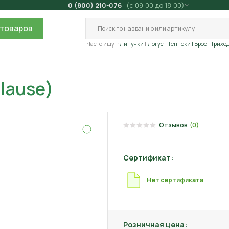
0 (800) 210-076
(с 09:00 до 18:00)
товаров
Часто ищут:
Липучки
Логус
Теппеки
| Брос
| Трихо
Clause)
Отзывов
(0)
Сертификат:
Нет сертификата
Розничная цена: