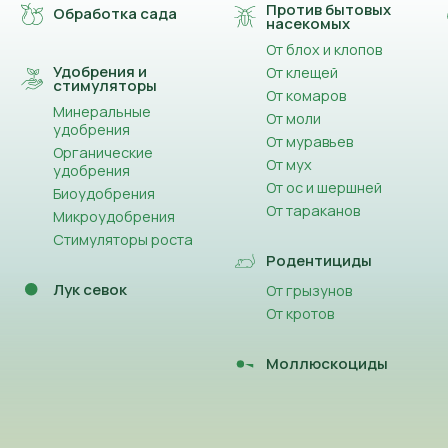
Против бытовых
Обработка сада
насекомых
От блох и клопов
Удобрения и
От клещей
стимуляторы
От комаров
Минеральные
От моли
удобрения
От муравьев
Органические
От мух
удобрения
От ос и шершней
Биоудобрения
От тараканов
Микроудобрения
Стимуляторы роста
Родентициды
Лук севок
От грызунов
От кротов
Моллюскоциды