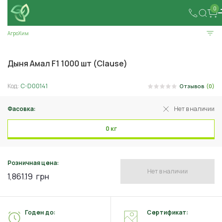
0
АгроХим
Дыня Амал F1 1000 шт (Clause)
Код:
C-D00141
Отзывов
(0)
Фасовка:
Нет в наличии
0 кг
Розничная цена:
Нет в наличии
1,861.19
грн
Годен до:
Сертификат: