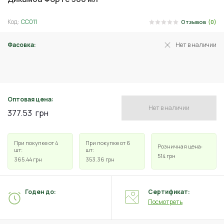
Код:
СС011
Отзывов
(0)
Фасовка:
Нет в наличии
15 мл
Оптовая цена:
Нет в наличии
377.53
грн
При покупке от 4
При покупке от 6
Розничная цена:
шт:
шт:
514
грн
365.44
грн
353.36
грн
Годен до:
Сертификат:
Посмотреть