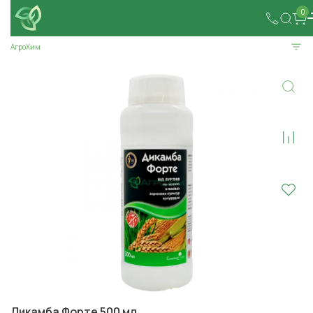
0
АгроХим
Дикамба Форте 500 мл