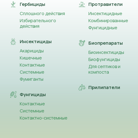
Гербициды
Протравители
Сплошного действия
Инсектицидные
Избирательного
Комбинированные
действия
Фунгицидные
Инсектициды
Биопрепараты
Акарициды
Биоинсектициды
Кишечные
Биофунгициды
Контактные
Для септиков и
Системные
компоста
Фумиганты
Прилипатели
Фунгициды
Контактные
Системные
Контактно-системные