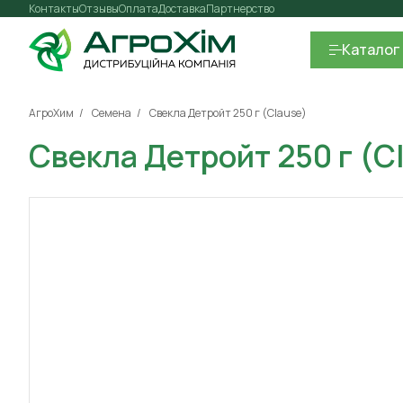
Контакты
Отзывы
Оплата
Доставка
Партнерство
Каталог
АгроХим
Семена
Свекла Детройт 250 г (Clause)
Свекла Детройт 250 г (C