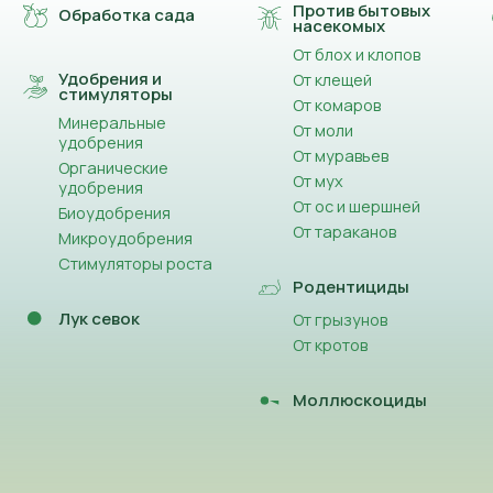
Против бытовых
Обработка сада
насекомых
От блох и клопов
Удобрения и
От клещей
стимуляторы
От комаров
Минеральные
От моли
удобрения
От муравьев
Органические
От мух
удобрения
От ос и шершней
Биоудобрения
От тараканов
Микроудобрения
Стимуляторы роста
Родентициды
Лук севок
От грызунов
От кротов
Моллюскоциды