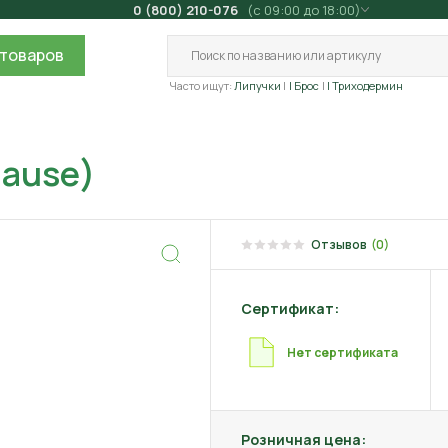
0 (800) 210-076
(с 09:00 до 18:00)
товаров
Часто ищут:
Липучки
| Брос
| Триходермин
lause)
Отзывов
(0)
Сертификат:
Нет сертификата
Розничная цена: