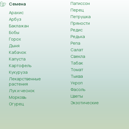
Патиссон
Семена
Перец
Арахис
Петрушка
Арбуз
Пряности
Баклажан
Редис
Бобы
Редька
Горох
Репа
Дыня
Салат
Кабачок
Свекла
Капуста
Табак
Картофель
Томат
Кукуруза
Тыква
Лекарственные
Укроп
растения
Фасоль
Лук и чеснок
Цветы
Морковь
Экзотические
Огурец