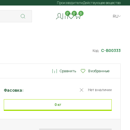
Производители
Действующее вещество
0
0
0
RU
C-B00333
Код:
Сравнить
В избранные
Фасовка:
Нет в наличии
0 кг