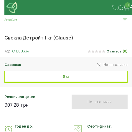
0
АгроХим
Свекла Детройт 1 кг (Clause)
Код:
C-B00334
Отзывов
(0)
Фасовка:
Нет в наличии
0 кг
Розничная цена:
Нет в наличии
907.28
грн
Годен до:
Сертификат: