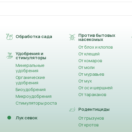
Против бытовых
Обработка сада
насекомых
От блох и клопов
Удобрения и
От клещей
стимуляторы
От комаров
Минеральные
От моли
удобрения
От муравьев
Органические
От мух
удобрения
От ос и шершней
Биоудобрения
От тараканов
Микроудобрения
Стимуляторы роста
Родентициды
Лук севок
От грызунов
От кротов