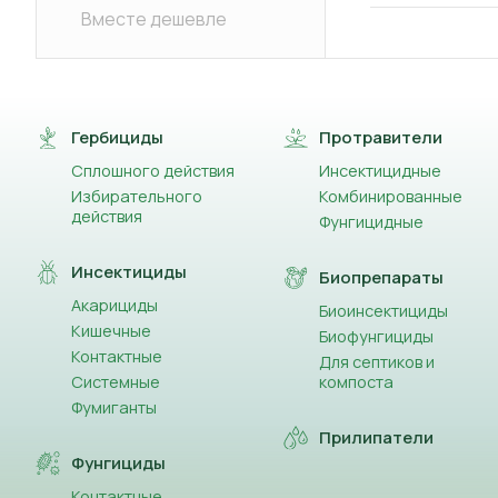
Вместе дешевле
Гербициды
Протравители
Сплошного действия
Инсектицидные
Избирательного
Комбинированные
действия
Фунгицидные
Инсектициды
Биопрепараты
Акарициды
Биоинсектициды
Кишечные
Биофунгициды
Контактные
Для септиков и
Системные
компоста
Фумиганты
Прилипатели
Фунгициды
Контактные