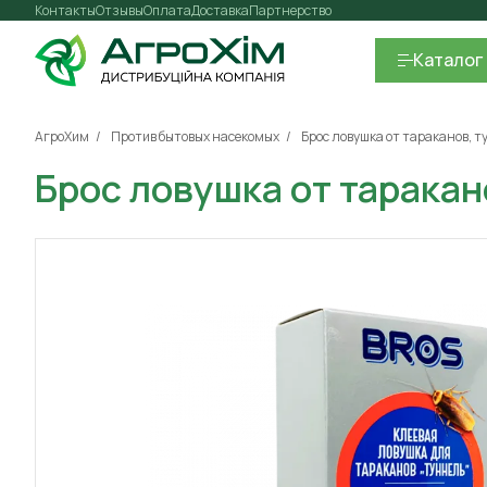
Контакты
Отзывы
Оплата
Доставка
Партнерство
Каталог
АгроХим
Против бытовых насекомых
Брос ловушка от тараканов, 
Брос ловушка от таракан