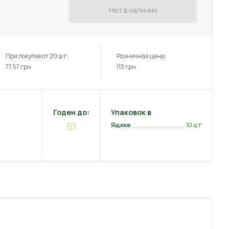
Нет в наличии
При покупке от 20 шт:
Розничная цена:
77.57
грн
113
грн
Годен до:
Упаковок в
Ящике
10 шт