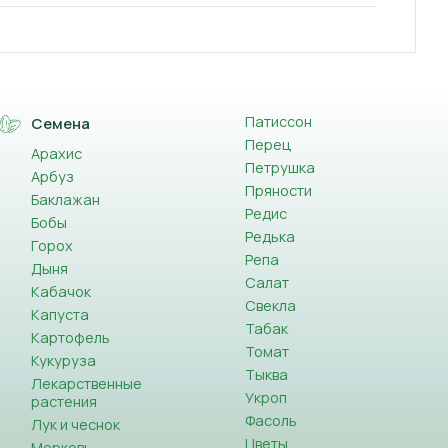
Патиссон
Семена
Перец
Арахис
Петрушка
Арбуз
Пряности
Баклажан
Редис
Бобы
Редька
Горох
Репа
Дыня
Салат
Кабачок
Свекла
Капуста
Табак
Картофель
Томат
Кукуруза
Тыква
Лекарственные
Укроп
растения
Фасоль
Лук и чеснок
Цветы
Морковь