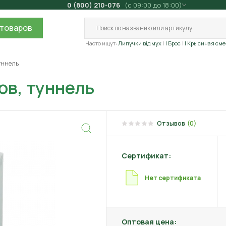
0 (800) 210-076
(с 09:00 до 18:00)
товаров
Часто ищут:
Липучки від мух
| Брос
| Крысиная сме
туннель
ов, туннель
Отзывов
(0)
Сертификат:
Нет сертификата
Оптовая цена: