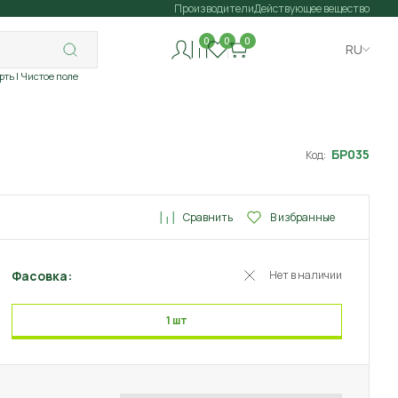
Производители
Действующее вещество
0
0
0
RU
рть
| Чистое поле
БР035
Код:
Сравнить
В избранные
Фасовка:
Нет в наличии
1 шт