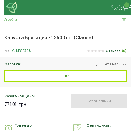
0
АгроХим
Капуста Бригадир F1 2500 шт (Clause)
Код:
C-KBSP308
Отзывов
(0)
Фасовка:
Нет в наличии
0 кг
Розничная цена:
Нет в наличии
771.01
грн
Годен до:
Сертификат: