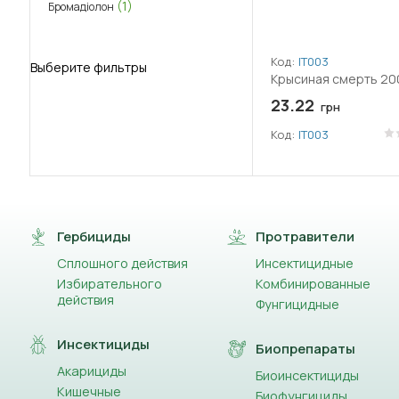
(1)
Бромадіолон
Код:
ІТ003
Выберите фильтры
Крысиная смерть 200
23.22
грн
Код:
ІТ003
Гербициды
Протравители
Сплошного действия
Инсектицидные
Избирательного
Комбинированные
действия
Фунгицидные
Инсектициды
Биопрепараты
Акарициды
Биоинсектициды
Кишечные
Биофунгициды