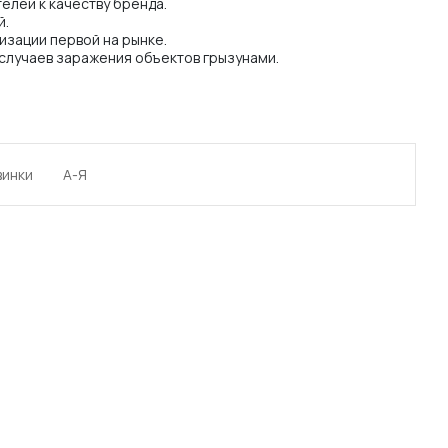
лей к качеству бренда.
й.
зации первой на рынке.
случаев заражения объектов грызунами.
винки
А-Я