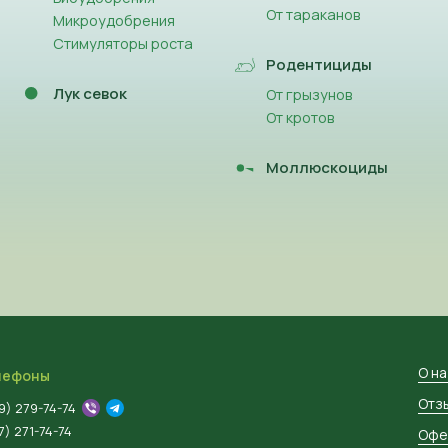
От тараканов
Микроудобрения
Стимуляторы роста
Родентициды
Лук севок
От грызунов
От кротов
Моллюскоциды
О н
лефоны
Отз
9) 279-74-74
) 271-74-74
Офе