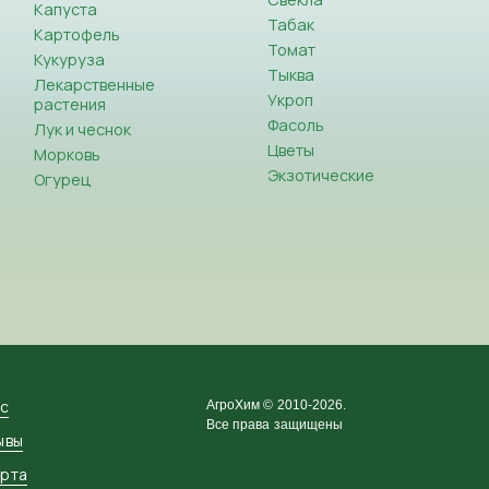
Капуста
Табак
Картофель
Томат
Кукуруза
Тыква
Лекарственные
Укроп
растения
Фасоль
Лук и чеснок
Цветы
Морковь
Экзотические
Огурец
ас
АгроХим © 2010-2026.
Все права защищены
ывы
рта