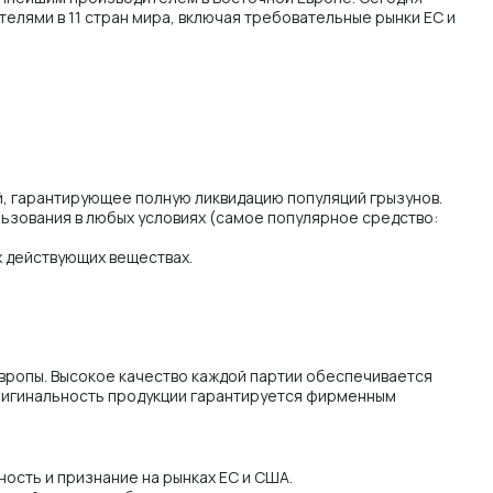
елями в 11 стран мира, включая требовательные рынки ЕС и
ий, гарантирующее полную ликвидацию популяций грызунов.
ьзования в любых условиях (самое популярное средство:
х действующих веществах.
вропы. Высокое качество каждой партии обеспечивается
ригинальность продукции гарантируется фирменным
сть и признание на рынках ЕС и США.