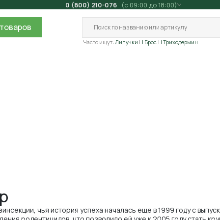
0 (800) 210-076
(с 09:00 до 18:00)
товаров
Часто ищут:
Липучки
| Брос
| Триходермин
р
зинсекции, чья история успеха началась еще в 1999 году с выпу
ления родентицидов, что позволило ей уже к 2005 году стать к