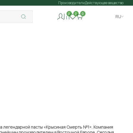
Производители
Действующее вещество
0
0
0
RU
ска легендарной пасты «Крысиная Смерть №1». Компания
рупнейшим производителем в Восточной Европе. Сегодня