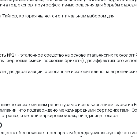
ии в год, экспортируя эффективные решения для борьбы с вредит
 Тайгер, которая является оптимальным выбором для:
рть №2
» - эталонное средство на основе итальянских технолог
ы, зерновые смеси, восковые брикеты) для эффективного испол
кты для дератизации, основанные исключительно на европейски
нные по эксклюзивным рецептурам с использованием сырья из Е
омпании, что подтверждено международными сертификатами. О
 странах, и четкой маркировкой каждой единицы товара.
р
ществ обеспечивает препаратам бренда уникальную эффективно