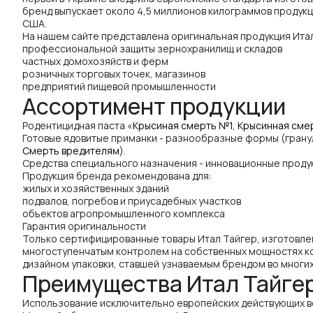
бренд выпускает около 4,5 миллионов килограммов продукц
США.
На нашем сайте представлена оригинальная продукция Итал
профессиональной защиты зернохранилищ и складов
частных домохозяйств и ферм
розничных торговых точек, магазинов
предприятий пищевой промышленности
Ассортимент продукции
Родентицидная паста «
Крысиная смерть №1
,
Крысинная сме
Готовые ядовитые приманки - разнообразные формы (гранул
Смерть вредителям
).
Средства специального назначения - инновационные проду
Продукция бренда рекомендована для:
жилых и хозяйственных зданий
подвалов, погребов и приусадебных участков
объектов агропромышленного комплекса
Гарантия оригинальности
Только сертифицированные товары Итал Тайгер, изготовле
многоступенчатым контролем на собственных мощностях к
дизайном упаковки, ставшей узнаваемым брендом во многих
Преимущества Итал Тайге
Использование исключительно европейских действующих ве