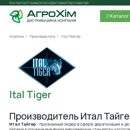
Контакты
Отзывы
Оплата
Доставка
Партнерство
Каталог
АгроХим
Производитель
Італ Тайгер
Ital Tiger
Производитель Итал Тайге
Итал Тайгер
- признанный лидер в сфере дератизации и де
первой в Украине внедрила европейские стандарты изготов