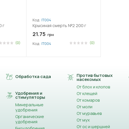
Код:
ІТ004
 г
Крысиная смерть №2 200 г
21.75
грн
(0)
(0)
Код:
ІТ004
Против бытовых
Обработка сада
насекомых
От блох и клопов
Удобрения и
От клещей
стимуляторы
От комаров
Минеральные
От моли
удобрения
От муравьев
Органические
От мух
удобрения
От ос и шершней
Биоудобрения