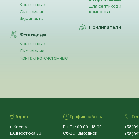
Контактные
Для септиков и
Системные
компоста
Фумиганты
Прилипатели
Фунгициды
Контактные
Системные
Контактно-системные
Адрес
График работы
Те
г. Киев, ул.
Пн-Пт: 09:00 - 18:00
+38(09
Е.Сверстюка 23
Сб-ВС: Выходной
+38(097