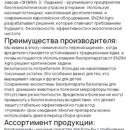
завода «ЭНЗИМ» (г. Ладыжин) - крупнейшего предприятия
биотехнологической отрасли в Украине. Используя
научный потенциал, накопленный десятилетиями, и
современное европейское оборудование, ENZIM Agro
разрабатывает решения, которые отвечают требованиям
будущего: безопасности, эффективности и экологической
чистоте.
Преимущества производителя:
Мы живем в эпоху «химического перенасыщения», когда
вредители становятся устойчивыми к традиционным ядам, а
почвы истощаются. Использование биопрепаратов от ENZIM
Agro решает критические задачи:
Безопасность потребителя: В плодах не накапливаются
токсичные остатки. Это особенно важно для тех, кто
выращивает овощи и фрукты для детей.
Сохранение экосистемы: Биопрепараты безопасны для
пчел, домашних животных и полезной микрофлоры почвы.
Отсутствие резистентности: Вредители и болезни не могут
привыкнуть к биологическому воздействию, что делает
защиту стабильно эффективной из года в год.
«Нулевой» срок ожидания: Многие препараты можно
использовать даже в период сбора урожая.
Ассортимент продукции:
Биофунгициды - мощные средства для борьбы с грибковыми