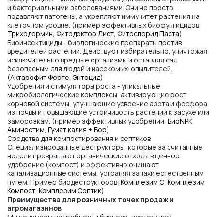
и бактериальными заболеваниями. Они не просто
подавляют патогены, а укрепляют иммунитет растения на
клеточном уровне. (пример эффективных биофунгицидов:
Триходермин
,
Фитодоктор Лист
,
Фитоспорид Паста
)
Биоинсектициды - биологические препараты против
вредителей растений. Действуют избирательно, уничтожая
исключительно вредные организмы и оставляя сад
безопасным для людей и насекомых-опылителей.
(
Актарофит Форте
,
Энтоцид
)
Удобрения и стимуляторы роста - уникальные
микробиологические комплексы, активирующие рост
корневой системы, улучшающие усвоение азота и фосфора
из почвы и повышающие устойчивость растений к засухе или
заморозкам. (пример эффективных удобрений:
БиоNPK
,
Аминостим
,
Гумат калия + Бор
)
Средства для компостирования и септиков
Специализированные деструкторы, которые за считанные
недели превращают органические отходы в ценное
удобрение (компост) и эффективно очищают
канализационные системы, устраняя запахи естественным
путем. Пример биодеструкторов:
Комплезим С
,
Комплезим
Компост
,
Комплезим Септик
)
Преимущества для розничных точек продаж и
агромагазинов
Мы понимаем потребности бизнеса, поэтому как