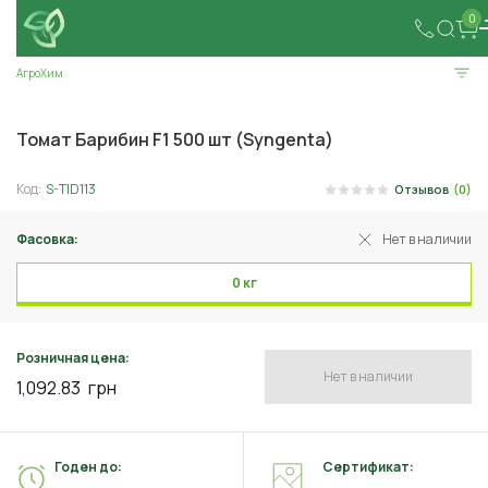
0
АгроХим
Томат Барибин F1 500 шт (Syngenta)
Код:
S-TID113
Отзывов
(0)
Фасовка:
Нет в наличии
0 кг
Розничная цена:
Нет в наличии
1,092.83
грн
Годен до:
Сертификат: