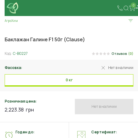
0
АгроХим
Баклажан Галине F1 50г (Clause)
Код:
C-B0227
Отзывов
(0)
Фасовка:
Нет в наличии
0 кг
Розничная цена:
Нет в наличии
2,223.38
грн
Годен до:
Сертификат: