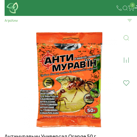
0
АгроХим
Антимуравьин Универсал Orange 50 г