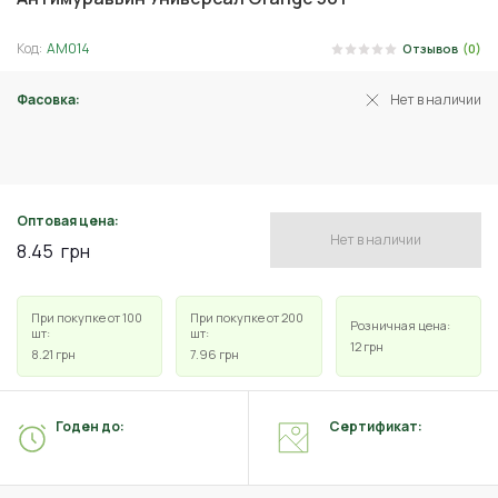
Код:
АМ014
Отзывов
(0)
Фасовка:
Нет в наличии
20 г
Оптовая цена:
Нет в наличии
8.45
грн
При покупке от 100
При покупке от 200
Розничная цена:
шт:
шт:
12
грн
8.21
грн
7.96
грн
Годен до:
Сертификат: