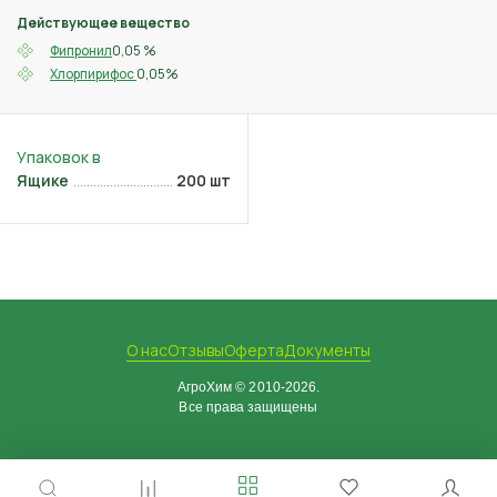
Действующее вещество
0,05 %
Фипронил
0,05%
Хлорпирифос
Ящике
200 шт
О нас
Отзывы
Оферта
Документы
АгроХим © 2010-2026.
Все права защищены