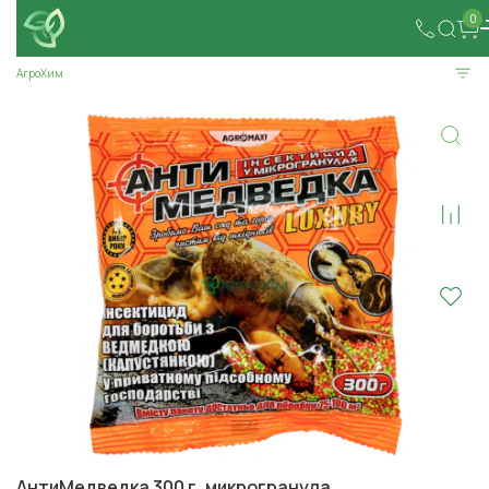
0
АгроХим
АнтиМедведка 300 г, микрогранула