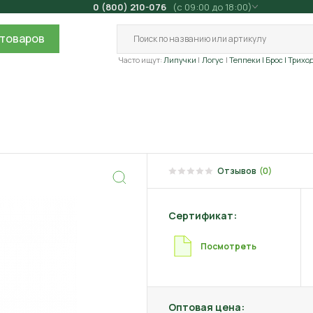
0 (800) 210-076
(с 09:00 до 18:00)
товаров
Часто ищут:
Липучки
Логус
Теппеки
| Брос
| Трихо
Отзывов
(0)
Сертификат:
Посмотреть
Оптовая цена: