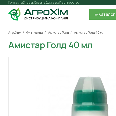
Контакты
Отзывы
Оплата
Доставка
Партнерство
Каталог
АгроХим
Фунгициды
Амистар Голд
Амистар Голд 40 мл
Амистар Голд 40 мл