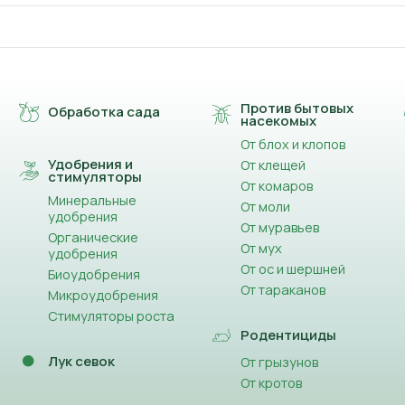
Против бытовых
Обработка сада
насекомых
От блох и клопов
Удобрения и
От клещей
стимуляторы
От комаров
Минеральные
От моли
удобрения
От муравьев
Органические
От мух
удобрения
От ос и шершней
Биоудобрения
От тараканов
Микроудобрения
Стимуляторы роста
Родентициды
Лук севок
От грызунов
От кротов