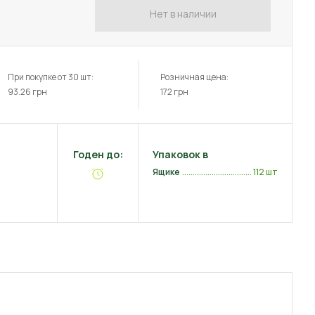
Нет в наличии
При покупке от 30 шт:
Розничная цена:
93.26
грн
172
грн
Годен до:
Упаковок в
Ящике
112 шт