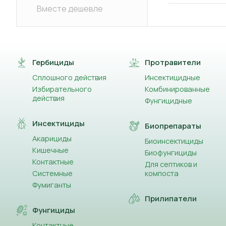
Вместе дешевле
Гербициды
Протравители
Сплошного действия
Инсектицидные
Избирательного
Комбинированные
действия
Фунгицидные
Инсектициды
Биопрепараты
Акарициды
Биоинсектициды
Кишечные
Биофунгициды
Контактные
Для септиков и
Системные
компоста
Фумиганты
Прилипатели
Фунгициды
Контактные