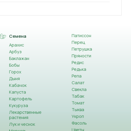
Патиссон
Семена
Перец
Арахис
Петрушка
Арбуз
Пряности
Баклажан
Редис
Бобы
Редька
Горох
Репа
Дыня
Салат
Кабачок
Свекла
Капуста
Табак
Картофель
Томат
Кукуруза
Тыква
Лекарственные
Укроп
растения
Фасоль
Лук и чеснок
Цветы
Морковь