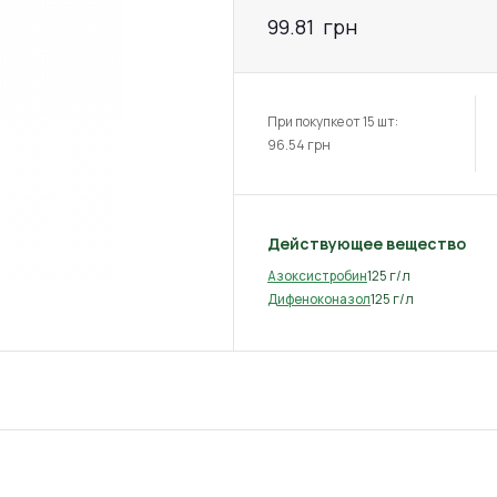
99.81
грн
При покупке от 15 шт:
96.54
грн
Действующее вещество
125 г/л
Азоксистробин
125 г/л
Дифеноконазол