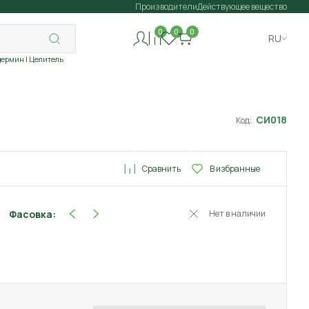
Производители
Действующее вещество
0
0
0
RU
дермин
| Целитель
СИ018
Код:
Сравнить
В избранные
Фасовка:
Нет в наличии
10 мл