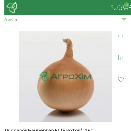
0
АгроХим
Лук севок Бамбергер F1 (Brexton), 1 кг