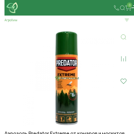
0
АгроХим
Аэрозоль Predator Extreme от комаров и москитов