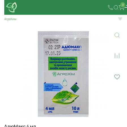
0
АгроХим
АдюМакс 4 мл