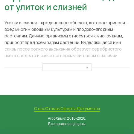
от улиток и слизней
Улитки и слизни – вредоносные обьекты, которые приносят
вред многим овощным культурам и плодово-ягодным
растениям. Данные организмы относяться к многоядным,
приносят вред всем видам растений. Выделяющаяся ими
слизь после полного высыхания образует серебристого
цвета след, что и является первым сигналом о наличии
вредителя.
Отличие видов моллюсков:
Слизень – относится к ряду брюхоногих моллюсков.
Развивается и растет достаточно быстро (при
благоприятных условиях окружающей среды взрослая
особь может созревать за несколько месяцев). На садовых
территориях чаще всего обитают полевой и сетчатый
слизень. Из-за отсутствия раковины слизни могут жить в
О нас
Отзывы
Оферта
Документы
почве, где они и питаются картофелем, морковью, свеклой,
АгроХим © 2010-2026.
уничтожая будущий урожай. Слизни, попадающие в
Все права защищены
хранилища, портят овощи своей слизью, что приводит к их