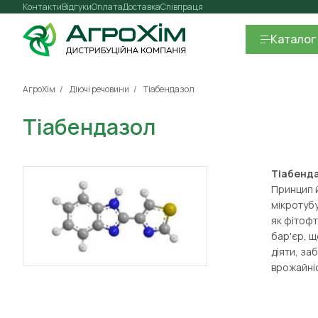
Контакти
Відгуки
Оплата
Доставка
Співпраця
Каталог
АгроХім
Діючі речовини
Тіабендазол
Тіабендазол
Тіабенд
Принцип й
мікротубу
як фітофт
бар'єр, щ
діяти, за
врожайніс