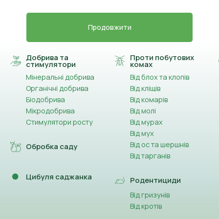
Продовжити
Добрива та
Проти побутових
стимулятори
комах
Мінеральні добрива
Від блох та клопів
Органічні добрива
Від кліщів
Біодобрива
Від комарів
Мікродобрива
Від молі
Стимулятори росту
Від мурах
Від мух
Від ос та шершнів
Обробка саду
Від тарганів
Цибуля саджанка
Родентициди
Від гризунів
Від кротів