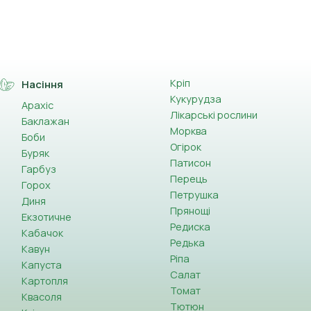
Кріп
Насіння
Кукурудза
Арахіс
Лікарські рослини
Баклажан
Морква
Боби
Огірок
Буряк
Патисон
Гарбуз
Перець
Горох
Петрушка
Диня
Прянощі
Екзотичне
Редиска
Кабачок
Редька
Кавун
Ріпа
Капуста
Салат
Картопля
Томат
Квасоля
Тютюн