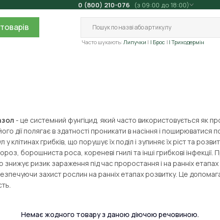
0 (800) 210-076
(з 09:00 до 18:00)
товарів
Часто шукають:
Липучки
| Брос
| Триходермін
азол
- це системний фунгіцид, який часто використовується як пр
ого дії полягає в здатності проникати в насіння і поширюватися 
л у клітинах грибків, що порушує їх поділ і зупиняє їх ріст та р
ороз, борошниста роса, кореневі гнилі та інші грибкові інфекції
о знижує ризик зараження під час проростання і на ранніх етапа
безпечуючи захист рослин на ранніх етапах розвитку. Це допомаг
ть.
Немає жодного товару з даною діючою речовиною.