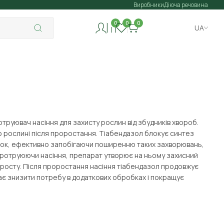
Виробники
Діюча речовина
0
0
0
UA
отруювач насіння для захисту рослин від збудників хвороб.
по рослині після проростання. Тіабендазол блокує синтез
озвиток, ефективно запобігаючи поширенню таких захворювань,
. Протруюючи насіння, препарат утворює на ньому захисний
х росту. Після проростання насіння тіабендазол продовжує
ає знизити потребу в додаткових обробках і покращує