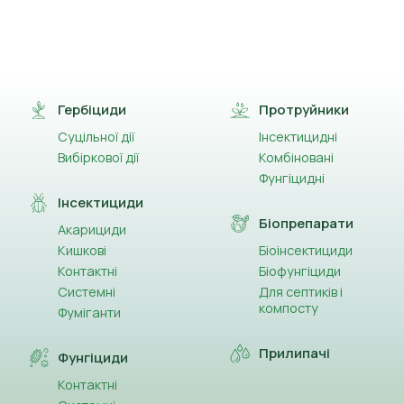
Гербіциди
Протруйники
Суцільної дії
Інсектицидні
Вибіркової дії
Комбіновані
Фунгіцидні
Інсектициди
Біопрепарати
Акарициди
Кишкові
Біоінсектициди
Контактні
Біофунгіциди
Системні
Для септиків і
компосту
Фуміганти
Прилипачі
Фунгіциди
Контактні