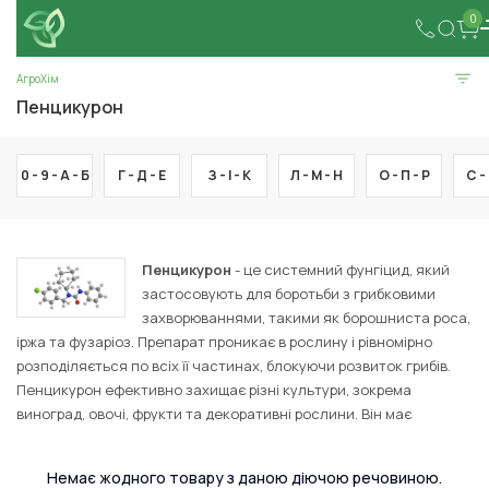
0
АгроХім
Пенцикурон
0 - 9 -
А -
Б
Г -
Д -
Е
З -
І -
К
Л -
М -
Н
О -
П -
Р
С -
Пенцикурон
- це системний фунгіцид, який
застосовують для боротьби з грибковими
захворюваннями, такими як борошниста роса,
іржа та фузаріоз. Препарат проникає в рослину і рівномірно
розподіляється по всіх її частинах, блокуючи розвиток грибів.
Пенцикурон ефективно захищає різні культури, зокрема
виноград, овочі, фрукти та декоративні рослини. Він має
тривалий захисний ефект і використовується для профілактики
та лікування грибкових інфекцій.
Немає жодного товару з даною діючою речовиною.