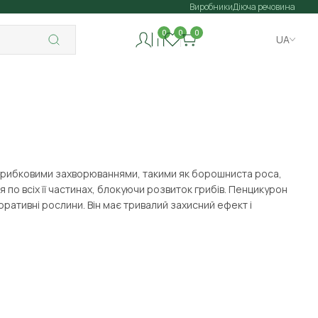
Виробники
Діюча речовина
0
0
0
UA
 грибковими захворюваннями, такими як борошниста роса,
 по всіх її частинах, блокуючи розвиток грибів. Пенцикурон
оративні рослини. Він має тривалий захисний ефект і