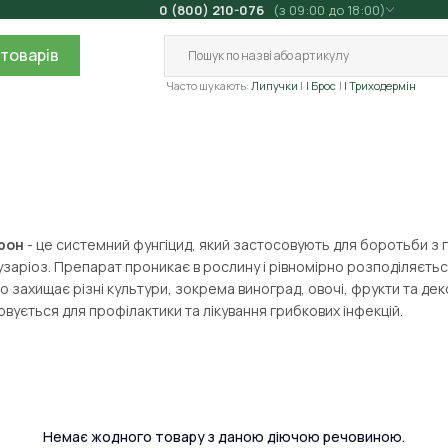
0 (800) 210-076
(з 09:00 до 18:00)
товарів
Часто шукають:
Липучки
| Брос
| Триходермін
рон
- це системний фунгіцид, який застосовують для боротьби з
узаріоз. Препарат проникає в рослину і рівномірно розподіляється
 захищає різні культури, зокрема виноград, овочі, фрукти та дек
вується для профілактики та лікування грибкових інфекцій.
Немає жодного товару з даною діючою речовиною.