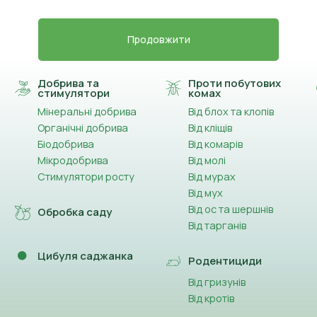
Продовжити
Добрива та
Проти побутових
стимулятори
комах
Мінеральні добрива
Від блох та клопів
Органічні добрива
Від кліщів
Біодобрива
Від комарів
Мікродобрива
Від молі
Стимулятори росту
Від мурах
Від мух
Від ос та шершнів
Обробка саду
Від тарганів
Цибуля саджанка
Родентициди
Від гризунів
Від кротів