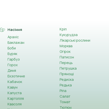
Кріп
Насіння
Кукурудза
Арахіс
Лікарські рослини
Баклажан
Морква
Боби
Огірок
Буряк
Патисон
Гарбуз
Перець
Горох
Петрушка
Диня
Прянощі
Екзотичне
Редиска
Кабачок
Редька
Кавун
Ріпа
Капуста
Салат
Картопля
Томат
Квасоля
Тютюн