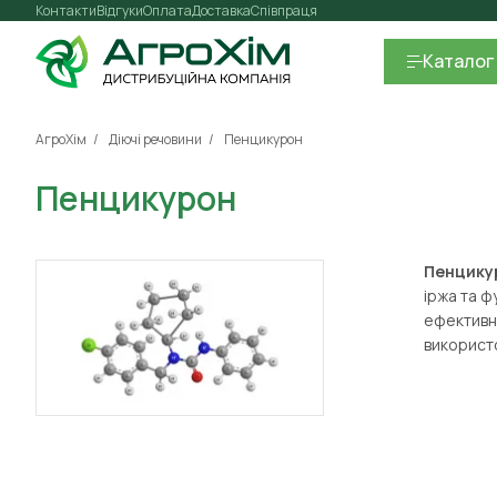
Контакти
Відгуки
Оплата
Доставка
Співпраця
Каталог
АгроХім
Діючі речовини
Пенцикурон
Пенцикурон
Пенцику
іржа та ф
ефективно
використо