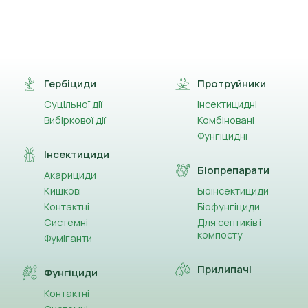
Гербіциди
Протруйники
Суцільної дії
Інсектицидні
Вибіркової дії
Комбіновані
Фунгіцидні
Інсектициди
Біопрепарати
Акарициди
Кишкові
Біоінсектициди
Контактні
Біофунгіциди
Системні
Для септиків і
компосту
Фуміганти
Прилипачі
Фунгіциди
Контактні