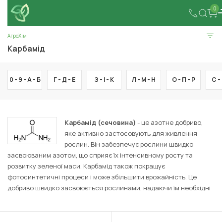
0
АгроХім
Карбамід
0 - 9 -
А -
Б
Г -
Д -
Е
З -
І -
К
Л -
М -
Н
О -
П -
Р
С -
Карбамід (сечовина)
- це азотне добриво,
яке активно застосовують для живлення
рослин. Він забезпечує рослини швидко
засвоюваним азотом, що сприяє їх інтенсивному росту та
розвитку зеленої маси. Карбамід також покращує
фотосинтетичні процеси і може збільшити врожайність. Це
добриво швидко засвоюється рослинами, надаючи їм необхідні
поживні речовини. Проте надмірне використання карбаміду
може призвести до забруднення навколишнього середовища
через втрату азоту внаслідок випаровування.