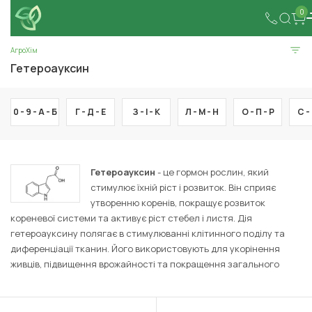
0
АгроХім
Гетероауксин
0 - 9 -
А -
Б
Г -
Д -
Е
З -
І -
К
Л -
М -
Н
О -
П -
Р
С -
Гетероауксин
- це гормон рослин, який
стимулює їхній ріст і розвиток. Він сприяє
утворенню коренів, покращує розвиток
кореневої системи та активує ріст стебел і листя. Дія
гетероауксину полягає в стимулюванні клітинного поділу та
диференціації тканин. Його використовують для укорінення
живців, підвищення врожайності та покращення загального
розвитку рослин та їх стійкість до збудників хвороб.