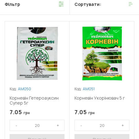
Фільтр
Сортувати:
Код:
АМ050
Код:
АМ051
Корневін Гетероауксин
Корневін Укорінювач 5 г
Супер 5г
7.05
7.05
грн
грн