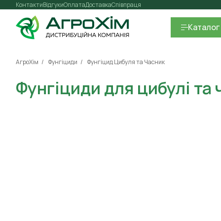
Контакти
Відгуки
Оплата
Доставка
Співпраця
Каталог
АгроХім
Фунгіциди
Фунгіцид Цибуля та Часник
Фунгіциди для цибулі та