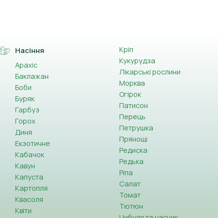
Кріп
Насіння
Кукурудза
Арахіс
Лікарські рослини
Баклажан
Морква
Боби
Огірок
Буряк
Патисон
Гарбуз
Перець
Горох
Петрушка
Диня
Прянощі
Екзотичне
Редиска
Кабачок
Редька
Кавун
Ріпа
Капуста
Салат
Картопля
Томат
Квасоля
Тютюн
Квіти
Цибуля та часник