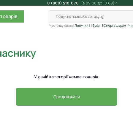
0 (800) 210-076
(з 09:00 до 18:00)
товарів
Часто шукають:
Липучки
| Брос
| Смерть щурам
| Ч
 часнику
У даній категорії немає товарів.
Продовжити