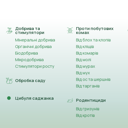
Добрива та
Проти побутових
стимулятори
комах
Мінеральні добрива
Від блох та клопів
Органічні добрива
Від кліщів
Біодобрива
Від комарів
Мікродобрива
Від молі
Стимулятори росту
Від мурах
Від мух
Від ос та шершнів
Обробка саду
Від тарганів
Цибуля саджанка
Родентициди
Від гризунів
Від кротів