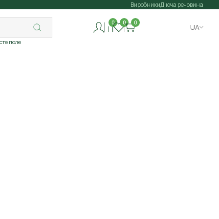
Виробники
Діюча речовина
0
0
0
UA
исте поле