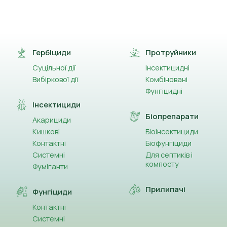
Гербіциди
Протруйники
Суцільної дії
Інсектицидні
Вибіркової дії
Комбіновані
Фунгіцидні
Інсектициди
Біопрепарати
Акарициди
Кишкові
Біоінсектициди
Контактні
Біофунгіциди
Системні
Для септиків і
компосту
Фуміганти
Прилипачі
Фунгіциди
Контактні
Системні