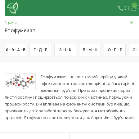
0
АгроХім
Етофумезат
0 - 9 -
А -
Б
Г -
Д -
Е
З -
І -
К
Л -
М -
Н
О -
П -
Р
С -
Етофумезат
- це системний гербіцид, який
ефективно контролює однорічні та багаторічні
дводольні бур’яни. Препарат проникає через
листя рослин і поширюється по всіх їхніх частинах, порушуючи
процеси росту. Він впливає на ферментні системи бур’янів, що
призводить до їх загибелі шляхом блокування метаболічних
процесів. Етофумезат застосовується для боротьби з бур’янами
в посівах буряків. Завдяки низькій токсичності для культурних
рослин при правильному застосуванні, він забезпечує тривалий
контроль над бур’янами.