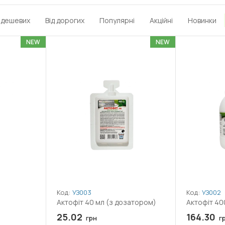
д дешевих
Від дорогих
Популярні
Акційні
Новинки
NEW
NEW
Код:
УЗ003
Код:
УЗ002
Актофіт 40 мл (з дозатором)
Актофіт 40
25.02
164.30
грн
г