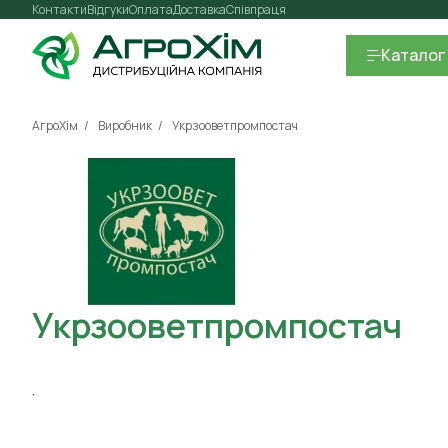
Контакти
Відгуки
Оплата
Доставка
Співпраця
Каталог
АгроХім
Виробник
Укрзооветпромпостач
Укрзооветпромпостач
.