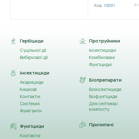
Код:
УЗ001
Гербіциди
Протруйники
Суцільної дії
Інсектицидні
Вибіркової дії
Комбіновані
Фунгіцидні
Інсектициди
Біопрепарати
Акарициди
Кишкові
Біоінсектициди
Контактні
Біофунгіциди
Системні
Для септиків і
компосту
Фуміганти
Прилипачі
Фунгіциди
Контактні