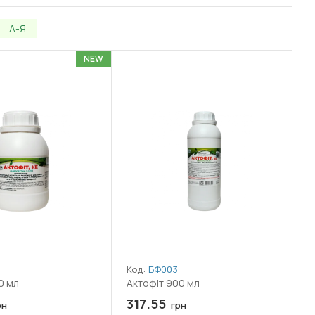
А-Я
NEW
Код:
БФ003
0 мл
Актофіт 900 мл
317.55
рн
грн