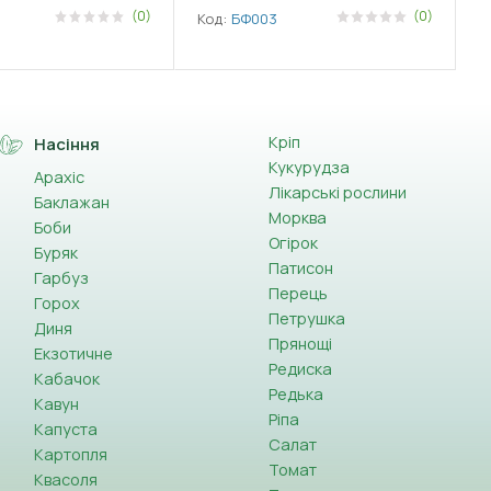
(0)
(0)
Код:
БФ003
Кріп
Насіння
Кукурудза
Арахіс
Лікарські рослини
Баклажан
Морква
Боби
Огірок
Буряк
Патисон
Гарбуз
Перець
Горох
Петрушка
Диня
Прянощі
Екзотичне
Редиска
Кабачок
Редька
Кавун
Ріпа
Капуста
Салат
Картопля
Томат
Квасоля