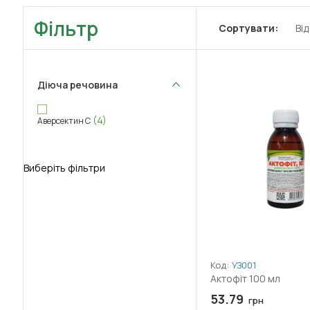
Фільтр
Сортувати:
Ві
Діюча речовина
(4)
Аверсектин С
Виберіть фільтри
Код:
УЗ001
Актофіт 100 мл
53.79
грн