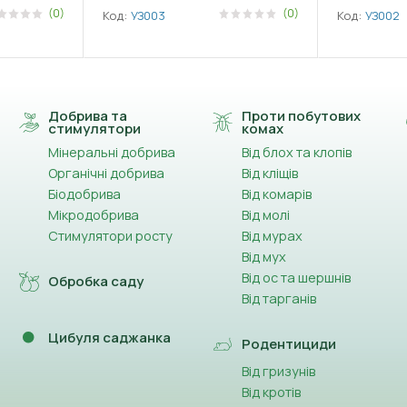
(0)
(0)
Код:
УЗ003
Код:
УЗ002
Добрива та
Проти побутових
стимулятори
комах
Мінеральні добрива
Від блох та клопів
Органічні добрива
Від кліщів
Біодобрива
Від комарів
Мікродобрива
Від молі
Стимулятори росту
Від мурах
Від мух
Від ос та шершнів
Обробка саду
Від тарганів
Цибуля саджанка
Родентициди
Від гризунів
Від кротів