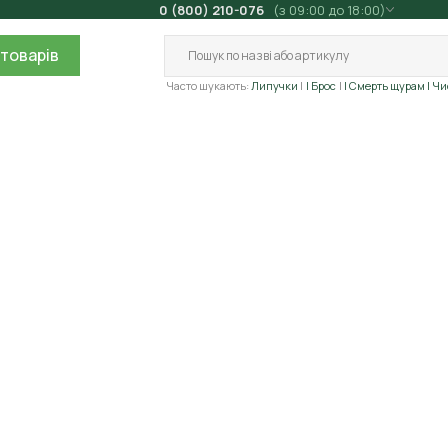
0 (800) 210-076
(з 09:00 до 18:00)
товарів
Часто шукають:
Липучки
| Брос
| Смерть щурам
| Ч