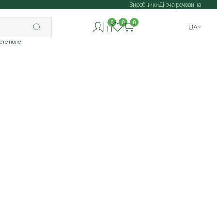
Виробники
Діюча речовина
0
0
0
UA
исте поле