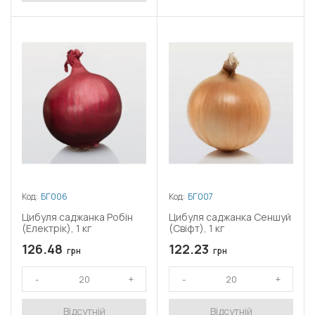
Код:
БГ006
Код:
БГ007
Цибуля саджанка Робін
Цибуля саджанка Сеншуй
(Електрік), 1 кг
(Свіфт), 1 кг
126.48
122.23
грн
грн
Відсутній
Відсутній