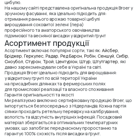
цибулю.
На нашому сайті представлена оригінальна продукція Broer у
зручному фасуванні, яка ідеально підходить для:
отримання раннього врожаю товарної цибулі
вирощування соковитої зелені (пера)
професійного та аматорського овочівництва
підзимової та весняної висадки у відкритий ґрунт
Асортимент продукції
Асортимент включає популярні сорти, такі як:
Айсбер
,
Бріджер
,
Геркулес
,
Радар
,
Ред Барон
,
Робін
,
Сеншуй
,
Сибір
,
Сноубол
,
Стурон
,
Трой
,
Центуріон
,
Штур
,
Штутгартер
, які
давно зарекомендували себе в Україні та світі.
Продукція Broer ідеально підходить для вирощування:
у відкритому ґрунті по всій території України
на присадибних ділянках та фермерських полях
для промислової реалізації та власного споживання
Гарантія оригінальності та якості
Ми реалізуємо виключно сертифіковану продукцію Broer, що
імпортується безпосередньо з Нідерландів. Кожна партія
сіянки проходить ретельну перевірку на калібрування,
вологість та відсутність внутрішніх інфекцій. Посадковий
матеріал зберігається в оптимальних температурних
умовах, що запобігає передчасному проростанню та
гарантує 100% схожість після висадки в ґрунт.