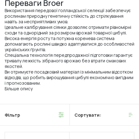
Переваги Broer
Використання передової голландської селекції забезпечує
рослинам природну генетичну стійкість до стрілкування
навіть за несприятливих умов.
Ідеальне калібрування сіянки дозволяє отримати рівномірні
сходи та однорідний за розміром врожай товарної цибулі.
Висока енергія росту та потужна коренева система
допомагають рослині швидко адаптуватися до особливостей
українських ґрунтів.
Спеціальна технологія передпродажної підготовки гарантує
тривалу лежкість зібраного врожаю без втрати смакових
якостей.
Ви отримуєте посадковий матеріал із мінімальним відсотком
відходів, що робить вирощування цибулі економічно вигідним
і прогнозованим.
Більше опису
Фільтр
Сортувати: