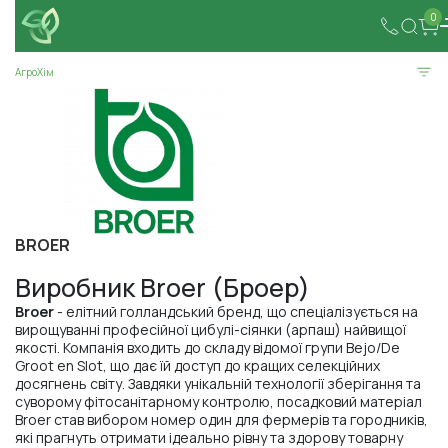
0
АгроХім
BROER
Виробник Broer (Броер)
Broer
- елітний голландський бренд, що спеціалізується на
вирощуванні професійної цибулі-сіянки (арпаш) найвищої
якості. Компанія входить до складу відомої групи Bejo/De
Groot en Slot, що дає їй доступ до кращих селекційних
досягнень світу. Завдяки унікальній технології зберігання та
суворому фітосанітарному контролю, посадковий матеріал
Broer став вибором номер один для фермерів та городників,
які прагнуть отримати ідеально рівну та здорову товарну