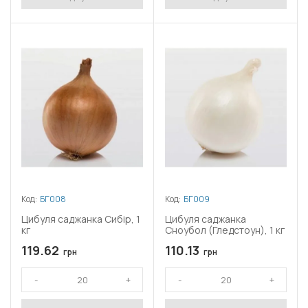
Код:
БГ008
Код:
БГ009
Цибуля саджанка Сибір, 1
Цибуля саджанка
кг
Сноубол (Гледстоун), 1 кг
119.62
110.13
грн
грн