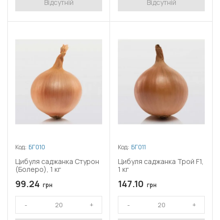
Відсутній
Відсутній
Код:
БГ010
Код:
БГ011
Цибуля саджанка Стурон
Цибуля саджанка Трой F1,
(Болеро), 1 кг
1 кг
99.24
147.10
грн
грн