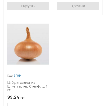
Відсутній
Відсутній
Код:
БГ014
Цибуля саджанка
Штуттгартер Стенфілд, 1
кг
99.24
грн