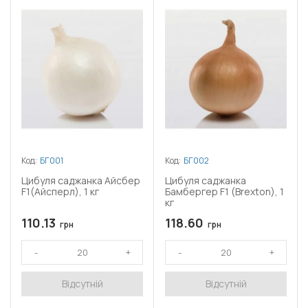
Код:
БГ001
Код:
БГ002
Цибуля саджанка Айсбер
Цибуля саджанка
F1(Айсперл), 1 кг
Бамбергер F1 (Brexton), 1
кг
110.13
118.60
грн
грн
Відсутній
Відсутній