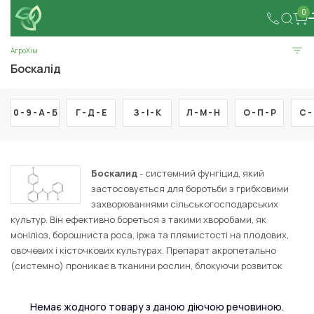
0
АгроХім
Боскалід
0 - 9 -
А -
Б
Г -
Д -
Е
З -
І -
К
Л -
М -
Н
О -
П -
Р
С -
Боскалид
- системний фунгіцид, який
застосовується для боротьби з грибковими
захворюваннями сільськогосподарських
культур. Він ефективно бореться з такими хворобами, як
моніліоз, борошниста роса, іржа та плямистості на плодових,
овочевих і кісточкових культурах. Препарат акропетально
(системно) проникає в тканини рослин, блокуючи розвиток
збудників хвороб і знищуючи їх на стадії спороутворення.
Завдяки тривалому ефекту Боскалид забезпечує надійний
Немає жодного товару з даною діючою речовиною.
захист і підвищує врожайність культур.