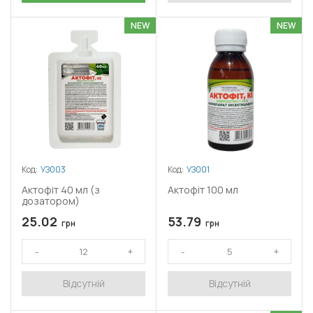
NEW
NEW
Код:
УЗ003
Код:
УЗ001
Актофіт 40 мл (з
Актофіт 100 мл
дозатором)
25.02
53.79
грн
грн
Відсутній
Відсутній