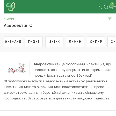
0
АгроХім
Аверсектин С
0 - 9 -
А -
Б
Г -
Д -
Е
З -
І -
К
Л -
М -
Н
О -
П -
Р
С -
Аверсектин С
- це біологічний інсектицид, що
належить до класу авермектинів, отриманий з
продуктів життєдіяльності бактерії
Streptomyces avermitilis. Аверсектин є активною речовиною з
інсектицидними та акарицидними властивостями, і широко
використовується для боротьби зі шкідниками в сільському
господарстві. Застосовується для захисту плодово-ягідних та
овочевих культур. Дана діюча речовина знищує широкий спектр
шкідників: колорадського жука, павутинних кліщів, совок,
гусениць, довгоносиків, плодожерок. Аверсектин діє як