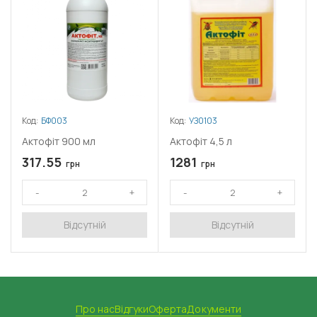
Код:
БФ003
Код:
УЗ0103
Актофіт 900 мл
Актофіт 4,5 л
317.55
1281
грн
грн
Відсутній
Відсутній
Про нас
Відгуки
Оферта
Документи