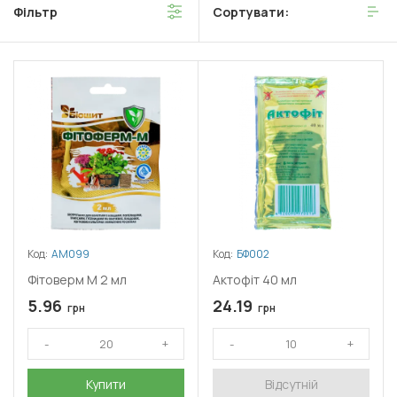
Фільтр
Сортувати:
нейротоксин на комах і кліщів. Він взаємодіє з хлоридними
каналами в нервових клітинах, що призводить до порушення
передачі нервових імпульсів, паралічу і загибелі шкідників.
Код:
АМ099
Код:
БФ002
Фітоверм М 2 мл
Актофіт 40 мл
5.96
24.19
грн
грн
Купити
Відсутній