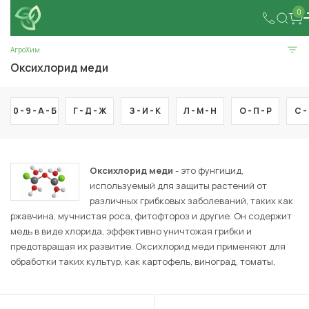
0
АгроХим
Оксихлорид меди
0 - 9 -
А -
Б
Г -
Д -
Ж
З -
И -
К
Л -
М -
Н
О -
П -
Р
С -
Оксихлорид меди
- это фунгицид,
используемый для защиты растений от
различных грибковых заболеваний, таких как
ржавчина, мучнистая роса, фитофтороз и другие. Он содержит
медь в виде хлорида, эффективно уничтожая грибки и
предотвращая их развитие. Оксихлорид меди применяют для
обработки таких культур, как картофель, виноград, томаты,
яблоки и декоративные растения. Препарат имеет длительный
защитный эффект и широко используется в сельском
хозяйстве для предупреждения болезней.