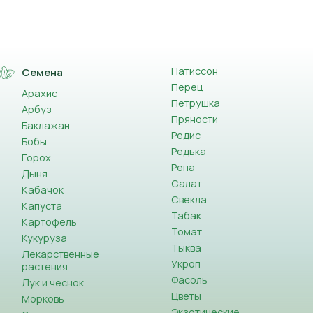
Патиссон
Семена
Перец
Арахис
Петрушка
Арбуз
Пряности
Баклажан
Редис
Бобы
Редька
Горох
Репа
Дыня
Салат
Кабачок
Свекла
Капуста
Табак
Картофель
Томат
Кукуруза
Тыква
Лекарственные
Укроп
растения
Фасоль
Лук и чеснок
Цветы
Морковь
Экзотические