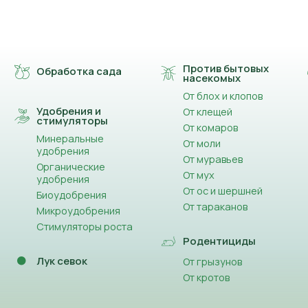
Против бытовых
Обработка сада
насекомых
От блох и клопов
Удобрения и
От клещей
стимуляторы
От комаров
Минеральные
От моли
удобрения
От муравьев
Органические
От мух
удобрения
От ос и шершней
Биоудобрения
От тараканов
Микроудобрения
Стимуляторы роста
Родентициды
Лук севок
От грызунов
От кротов