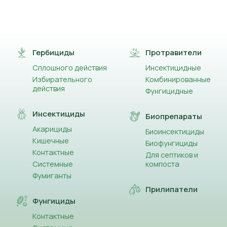
Гербициды
Протравители
Сплошного действия
Инсектицидные
Избирательного
Комбинированные
действия
Фунгицидные
Инсектициды
Биопрепараты
Акарициды
Биоинсектициды
Кишечные
Биофунгициды
Контактные
Для септиков и
Системные
компоста
Фумиганты
Прилипатели
Фунгициды
Контактные