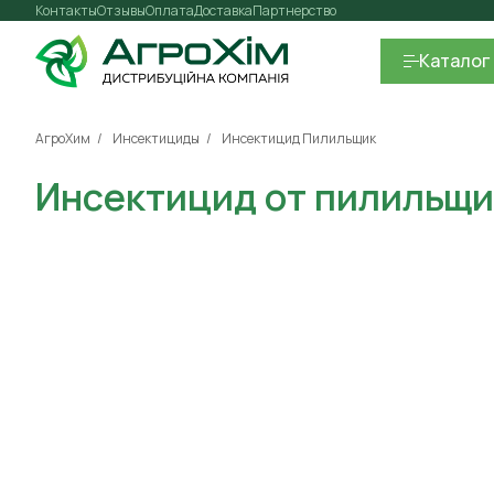
Контакты
Отзывы
Оплата
Доставка
Партнерство
Каталог
АгроХим
Инсектициды
Инсектицид Пилильщик
Инсектицид от пилильщи