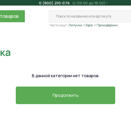
0 (800) 210-076
(с 09:00 до 18:00)
товаров
Часто ищут:
Липучки
| Брос
| Триходермин
ка
В данной категории нет товаров.
Продолжить