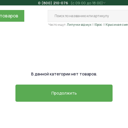
0 (800) 210-076
(с 09:00 до 18:00)
товаров
Часто ищут:
Липучки від мух
| Брос
| Крысиная сме
В данной категории нет товаров.
Продолжить