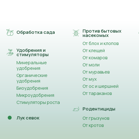
Против бытовых
Обработка сада
насекомых
От блох и клопов
Удобрения и
От клещей
стимуляторы
От комаров
Минеральные
От моли
удобрения
От муравьев
Органические
От мух
удобрения
От ос и шершней
Биоудобрения
От тараканов
Микроудобрения
Стимуляторы роста
Родентициды
Лук севок
От грызунов
От кротов