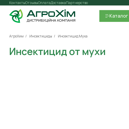
Контакты
Отзывы
Оплата
Доставка
Партнерство
Каталог
АгроХим
Инсектициды
Инсектицид Муха
Инсектицид от мухи