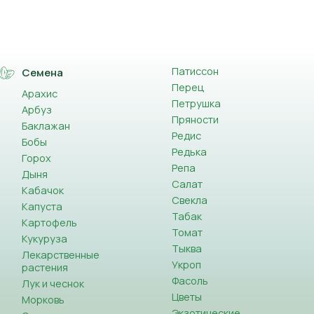
Патиссон
Семена
Перец
Арахис
Петрушка
Арбуз
Пряности
Баклажан
Редис
Бобы
Редька
Горох
Репа
Дыня
Салат
Кабачок
Свекла
Капуста
Табак
Картофель
Томат
Кукуруза
Тыква
Лекарственные
Укроп
растения
Фасоль
Лук и чеснок
Цветы
Морковь
Экзотические