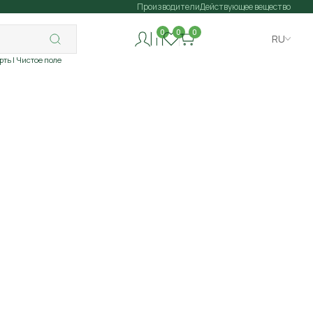
Производители
Действующее вещество
0
0
0
RU
рть
| Чистое поле