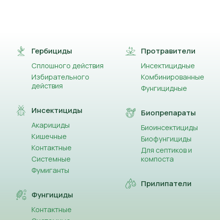
Гербициды
Протравители
Сплошного действия
Инсектицидные
Избирательного
Комбинированные
действия
Фунгицидные
Инсектициды
Биопрепараты
Акарициды
Биоинсектициды
Кишечные
Биофунгициды
Контактные
Для септиков и
Системные
компоста
Фумиганты
Прилипатели
Фунгициды
Контактные