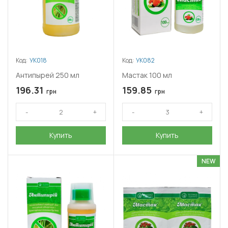
Код:
УК018
Код:
УК082
Антипырей 250 мл
Мастак 100 мл
196.31
159.85
грн
грн
Купить
Купить
NEW