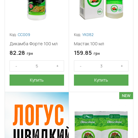
Код:
СС009
Код:
УК082
Дикамба Форте 100 мл
Мастак 100 мл
82.28
159.85
грн
грн
Купить
Купить
NEW