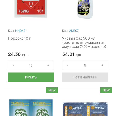
Код:
НН047
Код:
АМ107
Нордокс 10 г
Чистый Сад 500 мл
(растительно-масляная
эмульсия 74% + железо)
24.36
54.21
грн
грн
Купить
Нет в наличии
NEW
NEW