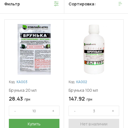
Фильтр
Сортировка:
Кроме этого, она улучшает устойчивость растений к
некоторым патогенам и усиливает действие других удобрений.
Код:
КА003
Код:
КА002
Брунька 20 мл
Брунька 100 мл
28.43
147.92
грн
грн
Купить
Нет в наличии