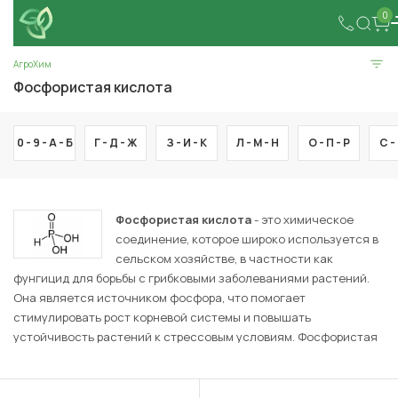
0
АгроХим
Фосфористая кислота
0 - 9 -
А -
Б
Г -
Д -
Ж
З -
И -
К
Л -
М -
Н
О -
П -
Р
С -
Фосфористая кислота
- это химическое
соединение, которое широко используется в
сельском хозяйстве, в частности как
фунгицид для борьбы с грибковыми заболеваниями растений.
Она является источником фосфора, что помогает
стимулировать рост корневой системы и повышать
устойчивость растений к стрессовым условиям. Фосфористая
кислота эффективно применяется для обработки таких
культур, как виноград, картофель, томаты, для борьбы с
болезнями, такими как фитофтороз, пероноспороз и другие.