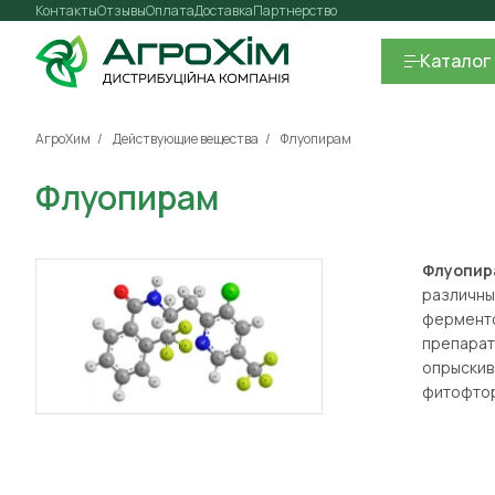
Контакты
Отзывы
Оплата
Доставка
Партнерство
Каталог
АгроХим
Действующие вещества
Флуопирам
Флуопирам
Флуопи
различны
ферменто
препарат
опрыскив
фитофто