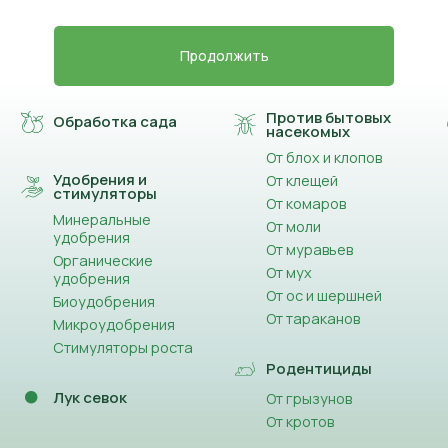
Продолжить
Против бытовых
Обработка сада
насекомых
От блох и клопов
Удобрения и
От клещей
стимуляторы
От комаров
Минеральные
От моли
удобрения
От муравьев
Органические
От мух
удобрения
От ос и шершней
Биоудобрения
От тараканов
Микроудобрения
Стимуляторы роста
Родентициды
Лук севок
От грызунов
От кротов