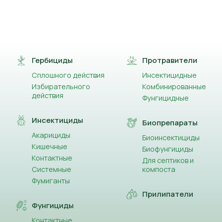
Гербициды
Протравители
Сплошного действия
Инсектицидные
Избирательного
Комбинированные
действия
Фунгицидные
Инсектициды
Биопрепараты
Акарициды
Биоинсектициды
Кишечные
Биофунгициды
Контактные
Для септиков и
Системные
компоста
Фумиганты
Прилипатели
Фунгициды
Контактные