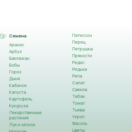
Патиссон
Семена
Перец
Арахис
Петрушка
Арбуз
Пряности
Баклажан
Редис
Бобы
Редька
Горох
Репа
Дыня
Салат
Кабачок
Свекла
Капуста
Табак
Картофель
Томат
Кукуруза
Тыква
Лекарственные
Укроп
растения
Фасоль
Лук и чеснок
Цветы
Морковь