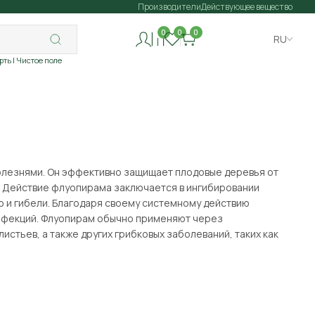
Производители
Действующее вещество
0
0
0
RU
рть
| Чистое поле
болезнями. Он эффективно защищает плодовые деревья от
х. Действие флуопирама заключается в ингибировании
ю и гибели. Благодаря своему системному действию
инфекций. Флуопирам обычно применяют через
стьев, а также других грибковых заболеваний, таких как