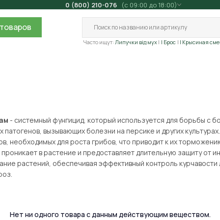
0 (800) 210-076
(с 09:00 до 18:00)
товаров
Часто ищут:
Липучки від мух
| Брос
| Крысиная сме
рам
- системный фунгицид, который используется для борьбы с 
х патогенов, вызывающих болезни на персике и других культура
в, необходимых для роста грибов, что приводит к их торможени
 проникает в растение и предоставляет длительную защиту от 
ание растений, обеспечивая эффективный контроль курчавости ли
роз.
Нет ни одного товара с данным действующим веществом.